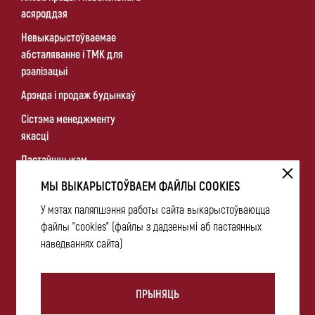
асяроддзя
Невыкарыстоўваемае
абсталяванне і ТМК для
рэалізацыі
Арэнда і продаж будынкаў
Сістэма менеджменту
якасці
Пастаўшчыкам
МЫ ВЫКАРЫСТОЎВАЕМ ФАЙЛЫ COOKIES
Мінскі
Афіцыйны сайт Прэзідэнта Рэспублікі Беларусь
гарадскі
выканаўчы камітэт
У мэтах паляпшэння работы сайта выкарыстоўваюцца
файлы "cookies" (файлы з дадзенымі аб пастаянных
Саўмін
Мінпрам
наведваннях сайта)
Адміністрацыя
Партызанскага раёна
г. Мінска
ПРЫНЯЦЬ
Карта сайта
Палітыкі