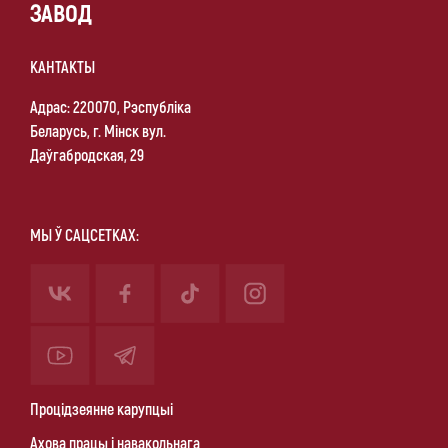
ЗАВОД
КАНТАКТЫ
Адрас: 220070, Рэспубліка
Беларусь, г. Мінск вул.
Даўгабродская, 29
МЫ Ў САЦСЕТКАХ:
Процідзеянне карупцыі
Ахова працы і навакольнага